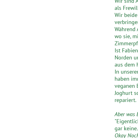
Wir sind 
als Frewi
Wir beide
verbringe
Während A
wo sie, m
Zimmerpfl
Ist Fabie
Norden un
aus dem 
In unsere
haben imm
veganen B
Joghurt s
repariert.
Aber was E
"Eigentli
gar keine.
Okay Noch