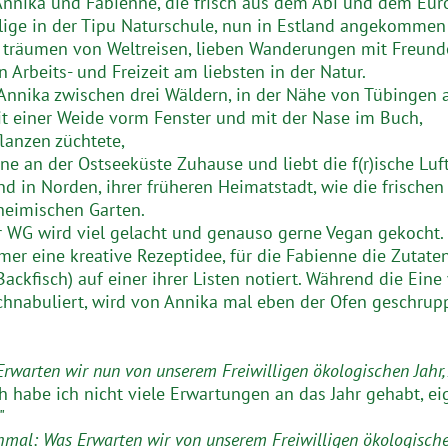
Annika und Fabienne, die frisch aus dem Abi und dem Euro
llige in der Tipu Naturschule, nun in Estland angekommen
 träumen von Weltreisen, lieben Wanderungen mit Freun
n Arbeits- und Freizeit am liebsten in der Natur.
nnika zwischen drei Wäldern, in der Nähe von Tübingen 
it einer Weide vorm Fenster und mit der Nase im Buch,
anzen züchtete,
nne an der Ostseeküste Zuhause und liebt die f(r)ische Luf
d in Norden, ihrer früheren Heimatstadt, wie die frischen
heimischen Garten.
r WG wird viel gelacht und genauso gerne Vegan gekocht.
er eine kreative Rezeptidee, für die Fabienne die Zutate
ackfisch) auf einer ihrer Listen notiert. Während die Ein
chnabuliert, wird von Annika mal eben der Ofen geschrup
rwarten wir nun von unserem Freiwilligen ökologischen Jahr,
ch habe ich nicht viele Erwartungen an das Jahr gehabt, ei
"
mal: Was Erwarten wir von unserem Freiwilligen ökologischen