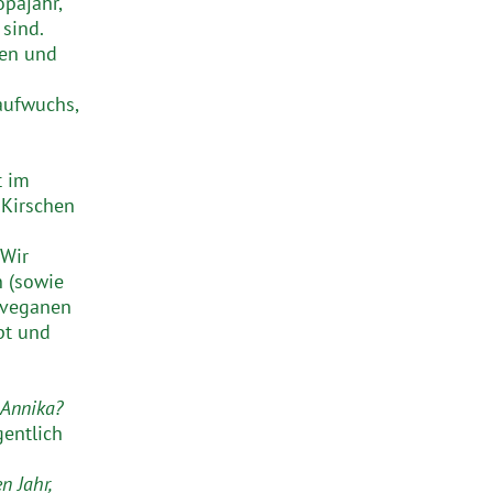
pajahr,
 sind.
den und
aufwuchs,
t im
 Kirschen
 Wir
n (sowie
e veganen
pt und
 Annika?
gentlich
 Jahr,