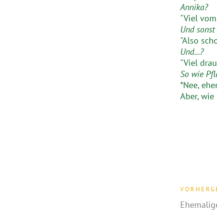
Annika?
"Viel vom
Und sonst
"Also sch
Und...?
"Viel dra
So wie Pf
*Nee, ehe
Aber, wie
VORHERG
Ehemalige