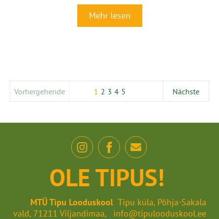
Mehr lesen
Vorhergehende
1
2
3
4
5
Nächste
OLE TIPUS!
MTÜ Tipu Looduskool
Tipu küla, Põhja-Sakala
vald, 71211 Viljandimaa, info@tipulooduskool.ee