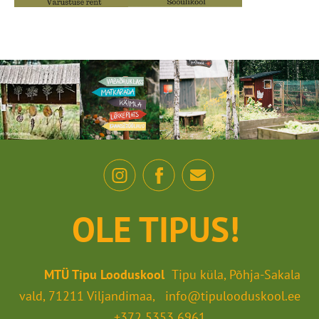
OLE TIPUS!
MTÜ Tipu Looduskool
Tipu küla, Põhja-Sakala
vald, 71211 Viljandimaa, info@tipulooduskool.ee
+372 5353 6961