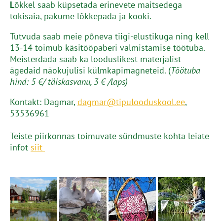
L
õkkel saab küpsetada erinevete maitsedega
tokisaia, pakume lõkkepada ja kooki.
Tutvuda saab meie põneva tiigi-elustikuga ning kell
13-14 toimub käsitööpaberi valmistamise töötuba.
Meisterdada saab ka looduslikest materjalist
ägedaid näokujulisi külmkapimagneteid. (
Töötuba
hind: 5 €/ täiskasvanu, 3 € /laps)
Kontakt: Dagmar,
dagmar@tipulooduskool.ee
,
53536961
Teiste piirkonnas toimuvate sündmuste kohta leiate
infot
siit