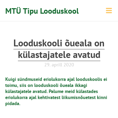
MTÜ Tipu Looduskool
Looduskooli õueala on
külastajatele avatud
29. aprill 2020
Kuigi sündmuseid eriolukorra ajal looduskoolis ei
toimu, siis on looduskooli õueala ikkagi
külastajatele avatud. Palume meid külastades
eriolukorra ajal kehtivatest liikumisnõuetest kinni
pidada.