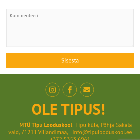
OLE TIPUS!
MTÜ Tipu Looduskool
Tipu küla, Põhja-Sakala
vald, 71211 Viljandimaa, info@tipulooduskool.ee
+372 5353 6961