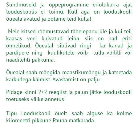
Sündmuseid ja õppeprogramme eriolukorra ajal
looduskoolis ei toimu. Küll aga on looduskooli
õueala avatud ja ootame teid külla!
Meie kitsed rõõmustavad tähelepanu üle ja kui teil
kaasas veel kuivatud leiba, siis on nad eriti
õnnelikud. Õuealal siblivad ringi ka kanad ja
pardipere ning küülikutele võib tulla võililli või
naadilehti pakkuma.
Õuealal saab mängida maastikumängu ja katsetada
karkudega käimist. Avastamist on palju.
Pidage kinni 2+2 reeglist ja palun jätke looduskooli
toetuseks väike annetus!
Tipu Looduskooli õuelt saab alguse ka kolme
kilomeetri pikkune Pauna matkarada.