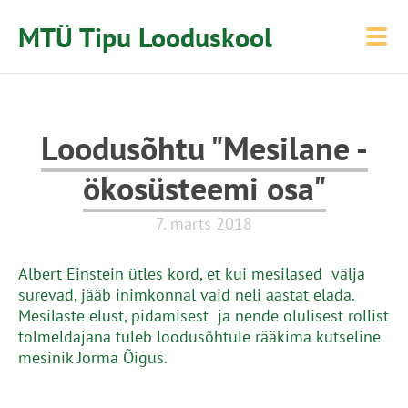
MTÜ Tipu Looduskool
Loodusõhtu "Mesilane -
ökosüsteemi osa"
7. märts 2018
Albert Einstein ütles kord, et kui mesilased välja
surevad, jääb inimkonnal vaid neli aastat elada.
Mesilaste elust, pidamisest ja nende olulisest rollist
tolmeldajana tuleb loodusõhtule rääkima kutseline
mesinik Jorma Õigus.