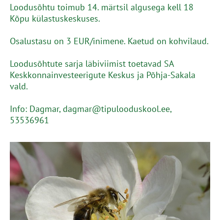
Loodusõhtu toimub 14. märtsil algusega kell 18
Kõpu külastuskeskuses.
Osalustasu on 3 EUR/inimene. Kaetud on kohvilaud.
Loodusõhtute sarja läbiviimist toetavad SA
Keskkonnainvesteerigute Keskus ja Põhja-Sakala
vald.
Info: Dagmar, dagmar@tipulooduskool.ee,
53536961