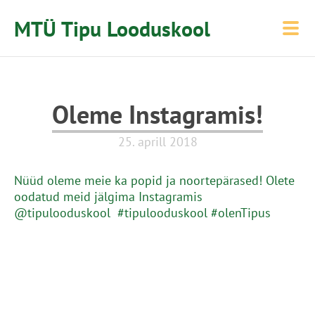
MTÜ Tipu Looduskool
Oleme Instagramis!
25. aprill 2018
Nüüd oleme meie ka popid ja noortepärased! Olete
oodatud meid jälgima Instagramis
@tipulooduskool #tipulooduskool #olenTipus