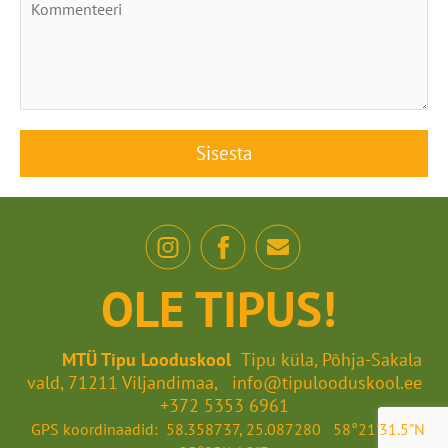
OLE TIPUS!
MTÜ Tipu Looduskool
Tipu küla, Põhja-Sakala
vald, 71211 Viljandimaa, info@tipulooduskool.ee
+372 5353 6961
GPS koordinaadid: 58.358737, 25.087280 58°21'31.5"N