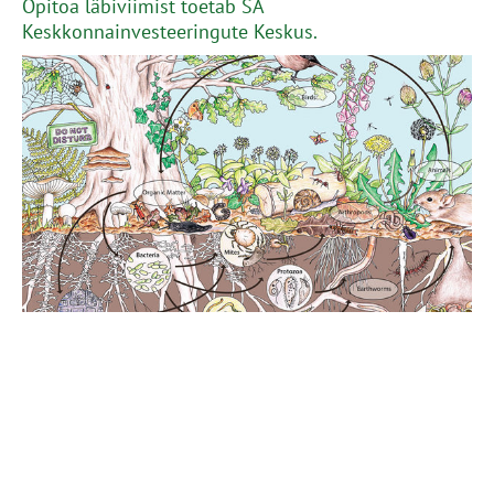
Õpitoa läbiviimist toetab SA
Keskkonnainvesteeringute Keskus.