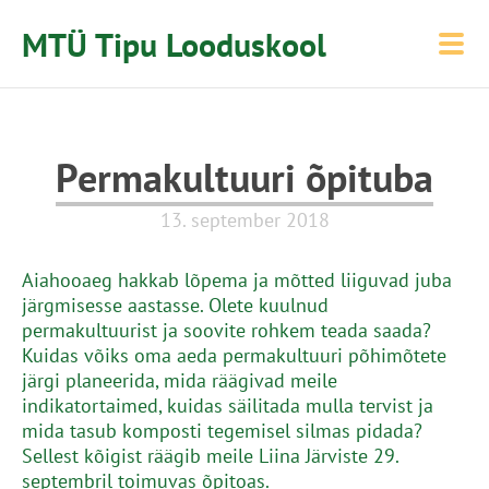
MTÜ Tipu Looduskool
Permakultuuri õpituba
13. september 2018
Aiahooaeg hakkab lõpema ja mõtted liiguvad juba
järgmisesse aastasse. Olete kuulnud
permakultuurist ja soovite rohkem teada saada?
Kuidas võiks oma aeda permakultuuri põhimõtete
järgi planeerida, mida räägivad meile
indikatortaimed, kuidas säilitada mulla tervist ja
mida tasub komposti tegemisel silmas pidada?
Sellest kõigist räägib meile Liina Järviste 29.
septembril toimuvas õpitoas.