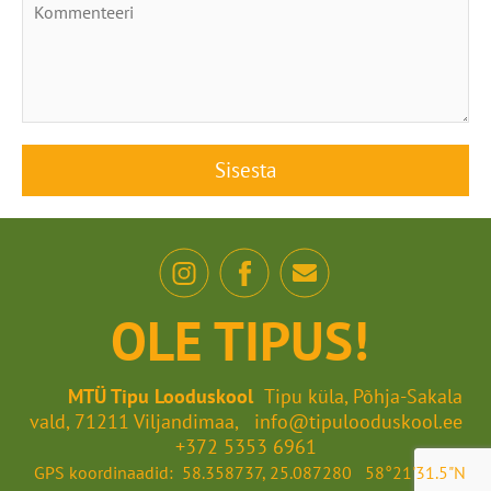
OLE TIPUS!
MTÜ Tipu Looduskool
Tipu küla, Põhja-Sakala
vald, 71211 Viljandimaa, info@tipulooduskool.ee
+372 5353 6961
GPS koordinaadid: 58.358737, 25.087280 58°21'31.5"N