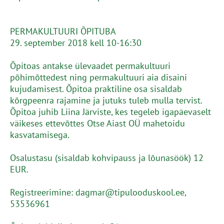
PERMAKULTUURI ÕPITUBA
29. september 2018 kell 10-16:30
Õpitoas antakse ülevaadet permakultuuri
põhimõttedest ning permakultuuri aia disaini
kujudamisest. Õpitoa praktiline osa sisaldab
kõrgpeenra rajamine ja jutuks tuleb mulla tervist.
Õpitoa juhib Liina Järviste, kes tegeleb igapäevaselt
väikeses ettevõttes Otse Aiast OÜ mahetoidu
kasvatamisega.
Osalustasu (sisaldab kohvipauss ja lõunasöök) 12
EUR.
Registreerimine: dagmar@tipulooduskool.ee,
53536961