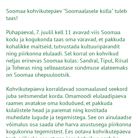
Soomaa kohvikutepäev "Soomaalasele külla" tuleb
taas!
Pühapäeval, 7. juulil kell 11 avavad viis Soomaa
kodu ja kogukonda taas oma väravad, et pakkuda
kohalikke maitseid, tutvustada kultuuripärandit
ning piirkonna elulaadi. Sel korral on kohvikud
neljas erinevas Soomaa külas: Sandral, Tipul, Riisal
ja Toheras ning selleaastase sündmuse alateemaks
on Soomaa ühepuulootsik.
Kohvikutepäeva korraldavad soomaalased seekord
juba seitsmendat korda. Omamoodi elulaadipäeva
raames avatakse oma koduõued, et pakkuda
külalistele head ja paremat ning kostitada
muhedate lugude ja tegemistega. See on ainulaadse
võimalus osa saada ühe harva asustusega piirkonna
kogukonna tegemistest. Ees ootava kohvikutepäeva