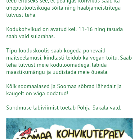
teeb eriliseks see, et pea igas kohvikus saab ka
ühepuulootsikuga sõita ning haabjameistritega
tutvust teha.
Kodukohvikud on avatud kell 11-16 ning tasuda
saab vaid sularahas.
Tipu looduskoolis saab kogeda põnevaid
maitseelamusi, kindlasti leidub ka vegan toitu. Saab
teha tutvust meie koduloomadega, läbida
maastikumängu ja uudistada meie õueala.
Kõik soomaalased ja Soomaa sõbrad lähedalt ja
kaugelt on väga oodatud!
Sündmuse läbiviimist toetab Põhja-Sakala vald.