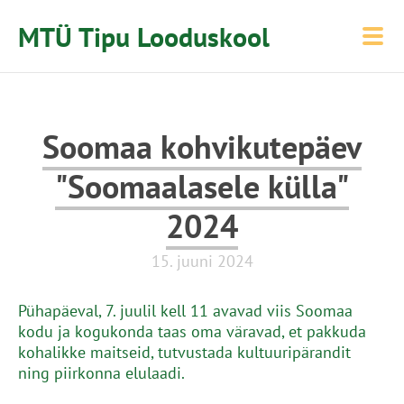
MTÜ Tipu Looduskool
Soomaa kohvikutepäev
"Soomaalasele külla"
2024
15. juuni 2024
Pühapäeval, 7. juulil kell 11 avavad viis Soomaa
kodu ja kogukonda taas oma väravad, et pakkuda
kohalikke maitseid, tutvustada kultuuripärandit
ning piirkonna elulaadi.