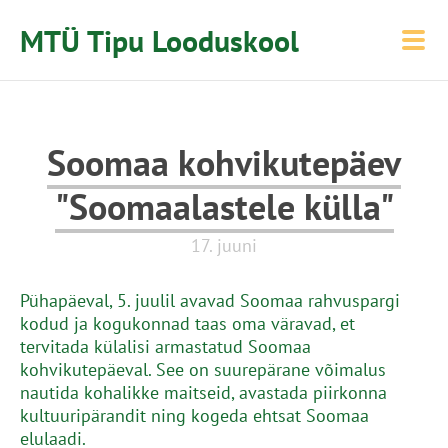
MTÜ Tipu Looduskool
Soomaa kohvikutepäev
"Soomaalastele külla"
17. juuni
Pühapäeval, 5. juulil avavad Soomaa rahvuspargi
kodud ja kogukonnad taas oma väravad, et
tervitada külalisi armastatud Soomaa
kohvikutepäeval. See on suurepärane võimalus
nautida kohalikke maitseid, avastada piirkonna
kultuuripärandit ning kogeda ehtsat Soomaa
elulaadi.