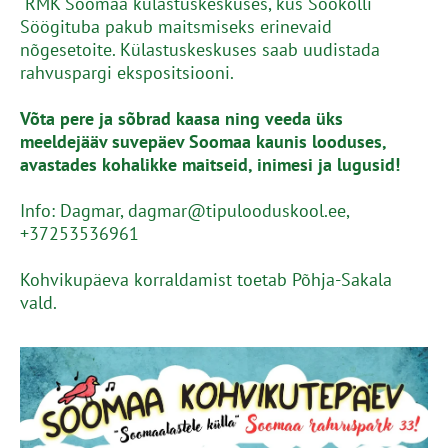
RMK Soomaa külastuskeskuses, kus Sookolli
Söögituba pakub maitsmiseks erinevaid
nõgesetoite. Külastuskeskuses saab uudistada
rahvuspargi ekspositsiooni.
Võta pere ja sõbrad kaasa ning veeda üks
meeldejääv suvepäev Soomaa kaunis looduses,
avastades kohalikke maitseid, inimesi ja lugusid!
Info: Dagmar, dagmar@tipulooduskool.ee,
+37253536961
Kohvikupäeva korraldamist toetab Põhja-Sakala
vald.