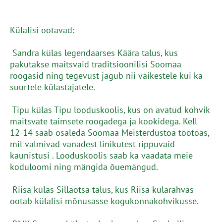
Külalisi ootavad:
Sandra külas legendaarses Käära talus, kus
pakutakse maitsvaid traditsioonilisi Soomaa
roogasid ning tegevust jagub nii väikestele kui ka
suurtele külastajatele.
Tipu külas Tipu looduskoolis, kus on avatud kohvik
maitsvate taimsete roogadega ja kookidega. Kell
12-14 saab osaleda Soomaa Meisterdustoa töötoas,
mil valmivad vanadest linikutest rippuvaid
kaunistusi . Looduskoolis saab ka vaadata meie
koduloomi ning mängida õuemängud.
Riisa külas Sillaotsa talus, kus Riisa külarahvas
ootab külalisi mõnusasse kogukonnakohvikusse.