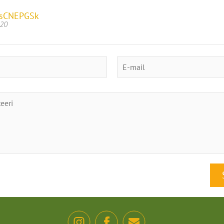
IsCNEPGSk
020