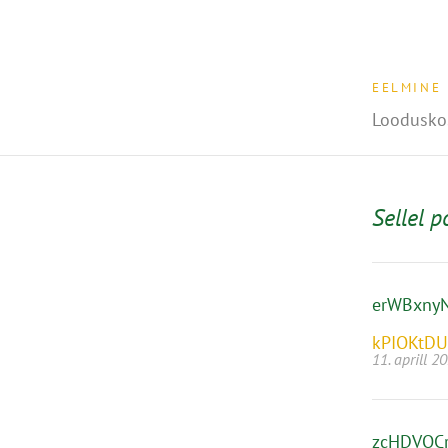
EELMINE
Loodusko
Sellel p
erWBxny
kPIOKtDU
11. aprill 2
zcHDVOCr