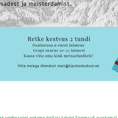
t veebruarini ootame õpilasi talvist Soomaad avastama!