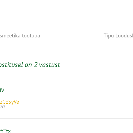
smeetika töötuba
Tipu Loodus
ostitusel on 2 vastust
NV
zCESyVe
020
YTtx