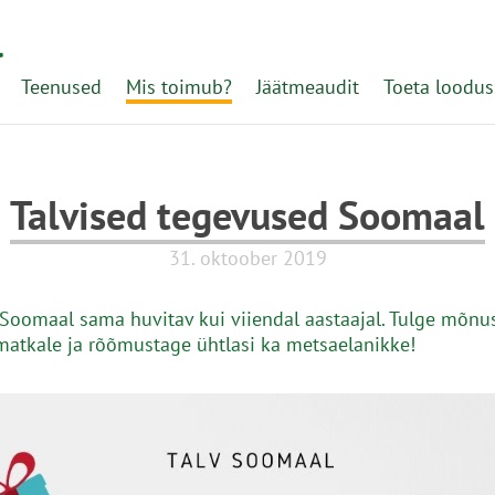
l
Teenused
Mis toimub?
Jäätmeaudit
Toeta loodus
Talvised tegevused Soomaal
31. oktoober 2019
 Soomaal sama huvitav kui viiendal aastaajal. Tulge mõnu
 matkale ja rõõmustage ühtlasi ka metsaelanikke!