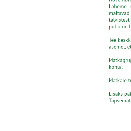
Läheme üh
maitsvad
talvistes
puhume l
Tee keskk
asemel, e
Matkagrup
kohta.
Matkale 
Lisaks pa
Täpsemat 