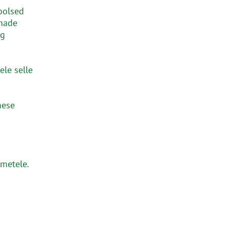
oolsed
made
ng
le selle
mese
metele.