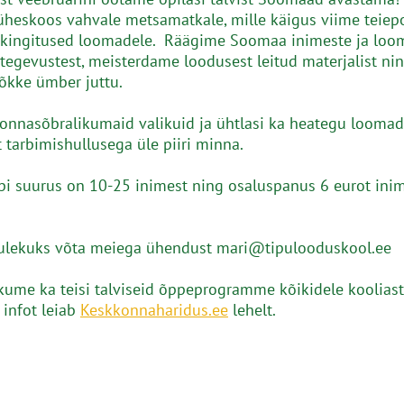
eskoos vahvale metsamatkale, mille käigus viime teiep
 kingitused loomadele. Räägime Soomaa inimeste ja loo
t tegevustest, meisterdame loodusest leitud materjalist ni
õkke ümber juttu.
onnasõbralikumaid valikuid ja ühtlasi ka heategu loomade
t tarbimishullusega üle piiri minna.
i suurus on 10-25 inimest ning osaluspanus 6 eurot ini
tulekuks võta meiega ühendust mari@tipulooduskool.ee
kume ka teisi talviseid õppeprogramme kõikidele kooliast
infot leiab
Keskkonnaharidus.ee
lehelt.