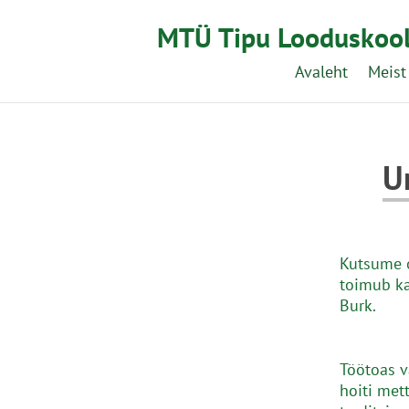
MTÜ Tipu Looduskoo
Avaleht
Meist
U
Kutsume 
toimub ka
Burk.
Töötoas v
hoiti met