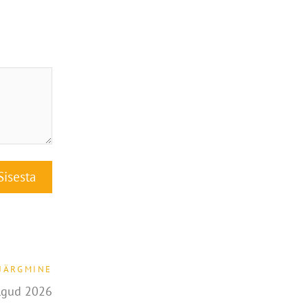
JÄRGMINE
lgud 2026