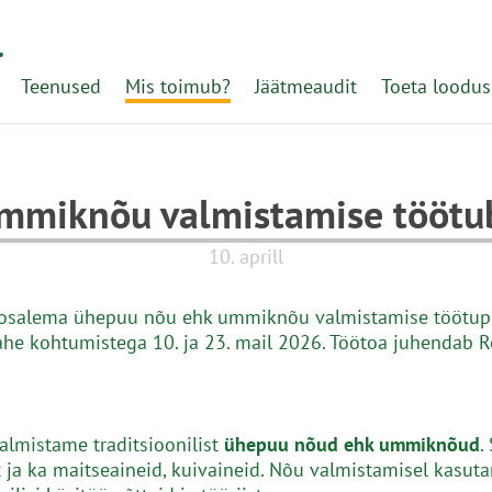
l
Teenused
Mis toimub?
Jäätmeaudit
Toeta loodus
mmiknõu valmistamise töötu
10. aprill
osalema ühepuu nõu ehk ummiknõu valmistamise töötup
he kohtumistega 10. ja 23. mail 2026. Töötoa juhendab 
almistame traditsioonilist
ühepuu nõud ehk ummiknõud
.
t ja ka maitseaineid, kuivaineid. Nõu valmistamisel kasut