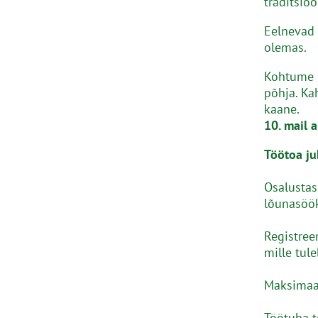
traditsioo
Eelnevad 
olemas.
Kohtume k
põhja. Ka
kaane.
10. mail 
Töötoa ju
Osalustas
lõunasöök
Registree
mille tul
Maksimaal
Töötuba t