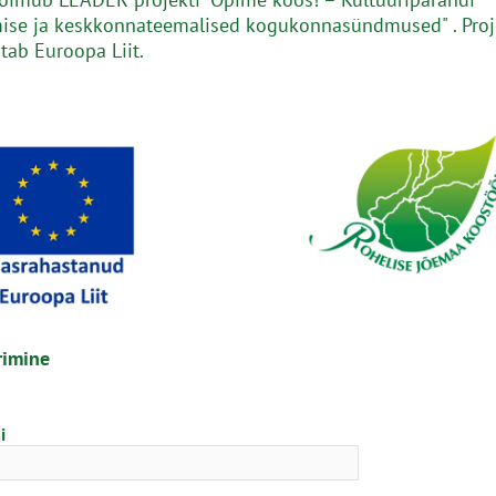
ise ja keskkonnateemalised kogukonnasündmused" . Proj
tab Euroopa Liit.
rimine
i