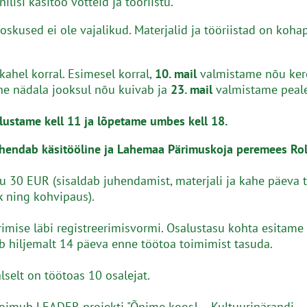
nilisi käsitöö võtteid ja tööriistu.
oskused ei ole vajalikud. Materjalid ja tööriistad on koha
ahel korral. Esimesel korral,
10. mail
valmistame nõu ker
he nädala jooksul nõu kuivab ja
23. mail
valmistame peale
alustame kell 11 ja lõpetame umbes kell 18.
hendab käsitööline ja Lahemaa Pärimuskoja peremees Ro
u 30 EUR (sisaldab juhendamist, materjali ja kahe päeva 
 ning kohvipaus).
rimise läbi registreerimisvormi. Osalustasu kohta esitame 
eb hiljemalt 14 päeva enne töötoa toimimist tasuda.
selt on töötoas 10 osalejat.
oimub LEADER projekti "Õpime koos! – Kultuuripärandi