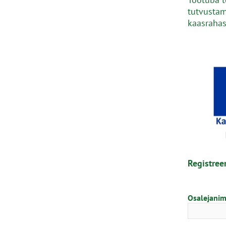
tutvustam
kaasrahas
Registree
Osalejanim