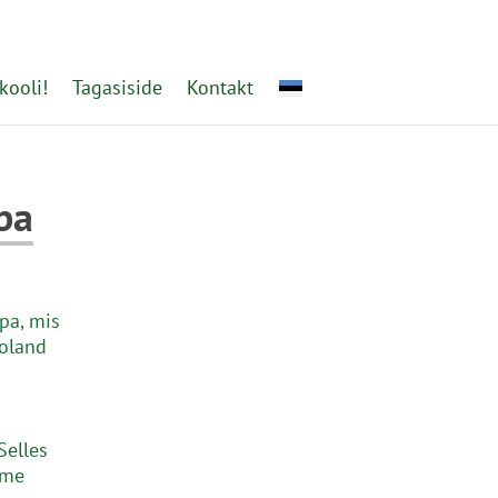
kooli!
Tagasiside
Kontakt
ba
pa, mis
Roland
 Selles
ame