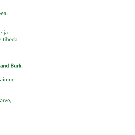
peal
e ja
 tiheda
land Burk.
taimne
arve,