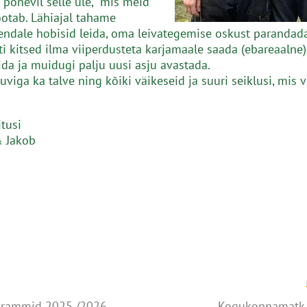
põnevil selle üle, mis meid
ootab. Lähiajal tahame
 endale hobisid leida, oma leivategemise oskust parandada
 kitsed ilma viiperdusteta karjamaale saada (ebareaalne),
ida ja muidugi palju uusi asju avastada.
viga ka talve ning kõiki väikeseid ja suuri seiklusi, mis v
itusi
 Jakob
rammid 2025./2026.
Kogukonnamatk 