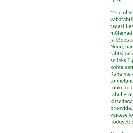
Tere!
Meie olem
vabatahtl
tagasi Ee
mõlemad 
ja lõpeta
Nüüd, pär
tahtsime 
selleks T
kohta satt
Kuna me o
toimetanu
rohkem öe
rahul – o
kitsedega
proovida.
väikese k
koduselt s