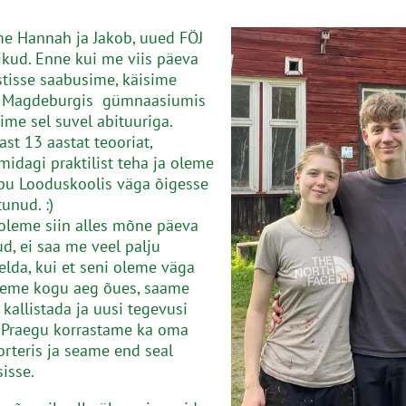
e Hannah ja Jakob, uued FÖJ
ikud. Enne kui me viis päeva
stisse saabusime, käisime
Magdeburgis gümnaasiumis
sime sel suvel abituuriga.
ast 13 aastat teooriat,
midagi praktilist teha ja oleme
ipu Looduskoolis väga õigesse
unud. :)
leme siin alles mõne päeva
d, ei saa me veel palju
lda, kui et seni oleme väga
leme kogu aeg õues, saame
 kallistada ja uusi tegevusi
 Praegu korrastame ka oma
orteris ja seame end seal
isse.