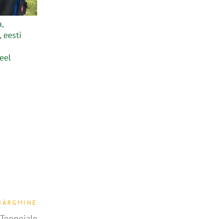
,
 eesti
eel
JÄRGMINE
Toonojale