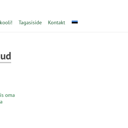
kooli!
Tagasiside
Kontakt
kud
lis oma
ja