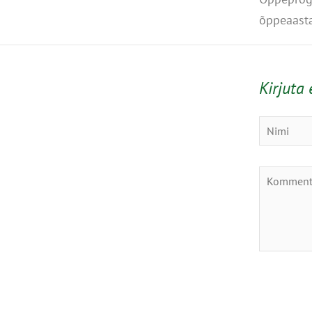
õppeaast
Kirjuta