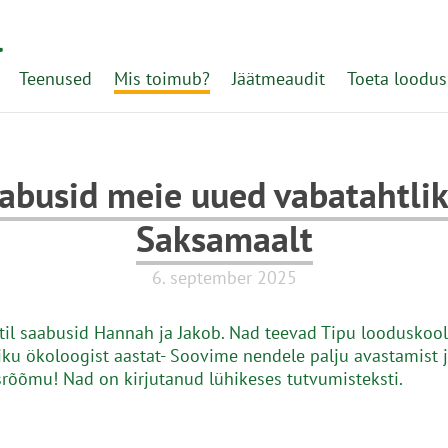
l
Teenused
Mis toimub?
Jäätmeaudit
Toeta loodus
abusid meie uued vabatahtli
Saksamaalt
6. september 2025
til saabusid Hannah ja Jakob. Nad teevad Tipu looduskoo
iku ökoloogist aastat- Soovime nendele palju avastamist 
rõõmu! Nad on kirjutanud lühikeses tutvumisteksti.