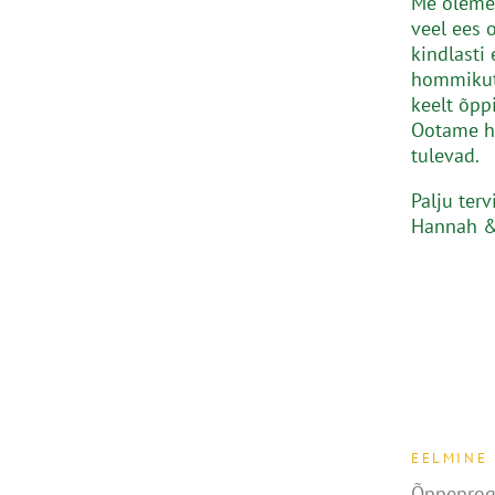
Me oleme 
veel ees 
kindlasti
hommikuti
keelt õpp
Ootame hu
tulevad.
Palju terv
Hannah &
EELMINE
Õppeprog