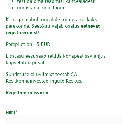
testida oma teadmisi kaitsealadest
uudistada meie loomi.
Korraga mahub õuealale toimetama kaks
perekonda. Seetõttu vajab osalus
eelnevat
registreerimist
!
Perepilet on 15 EUR.
Lisatasu eest saab tellida kohapeal saviahjus
küpsetatud pitsat.
Sündmuse elluviimist toetab SA
Keskkonnainvesteeringute Keskus.
Registreerimisvorm
Nimi