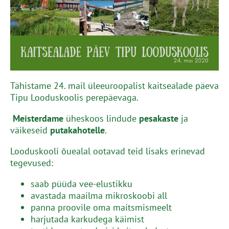
Tähistame 24. mail üleeuroopalist kaitsealade päeva
Tipu Looduskoolis perepäevaga.
Meisterdame
üheskoos lindude
pesakaste
ja
väikeseid
putakahotelle
.
Looduskooli õuealal ootavad teid lisaks erinevad
tegevused:
saab püüda vee-elustikku
avastada maailma mikroskoobi all
panna proovile oma maitsmismeelt
harjutada karkudega käimist