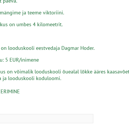
st päeva.
mängime ja teeme viktoriini.
kus on umbes 4 kilomeetrit.
 on looduskooli eestvedaja Dagmar Hoder.
u: 5 EUR/inimene
us on võimalik looduskooli õuealal lõkke ääres kaasavõe
 ja looduskooli koduloomi.
EERIMINE