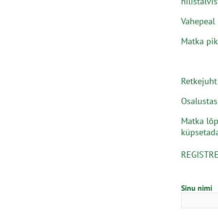
hilistalvi
Vahepeal 
Matka pik
Retkejuht
Osalustas
Matka lõp
küpsetada
REGISTR
Sinu nimi