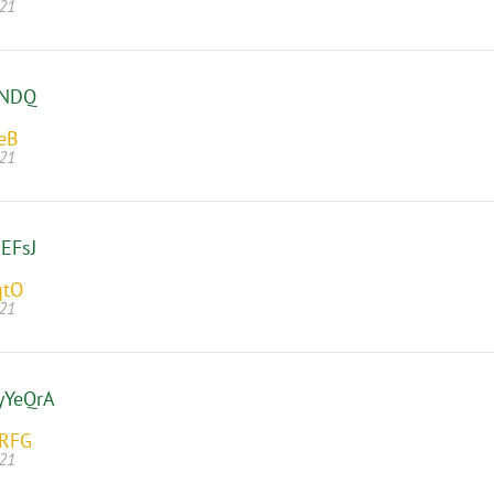
021
MNDQ
eB
021
EFsJ
qtO
021
yYeQrA
zRFG
021