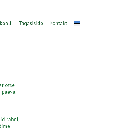
kooli!
Tagasiside
Kontakt
st otse
 päeva.
e
id rähni,
udime