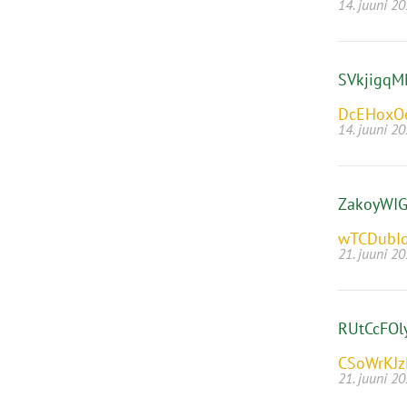
14. juuni 2
SVkjigq
DcEHoxO
14. juuni 2
ZakoyWIG
wTCDubI
21. juuni 2
RUtCcFOl
CSoWrKJ
21. juuni 2