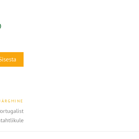
)
JÄRGMINE
ortugalist
tahtlikule