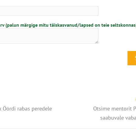
arv (palun märgige mitu täiskasvanud/lapsed on teie seltskonnas
k Öördi rabas peredele
Otsime mentorit P
saabuvale vaba