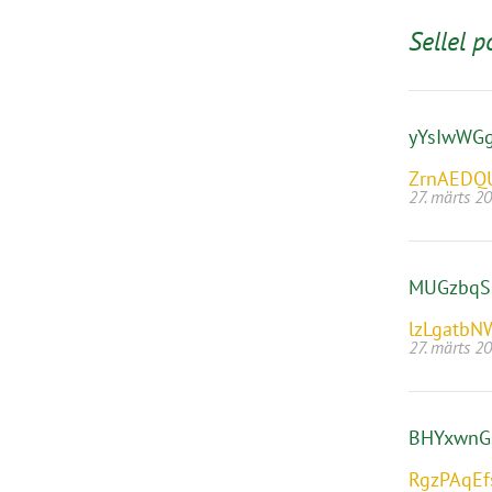
Sellel p
yYsIwWG
ZrnAEDQ
27. märts 2
MUGzbqS
lzLgatbN
27. märts 2
BHYxwnG
RgzPAqEf