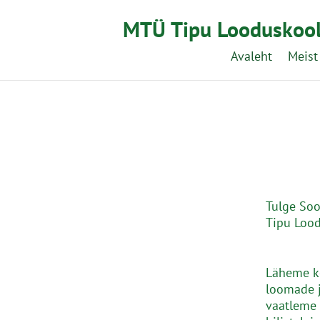
MTÜ Tipu Looduskoo
Avaleht
Meist
Tulge Soo
Tipu Lood
Läheme ko
loomade j
vaatleme 