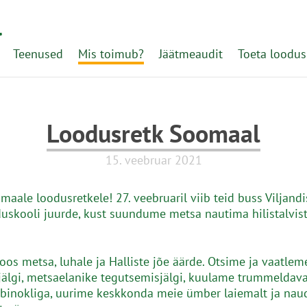
l
Teenused
Mis toimub?
Jäätmeaudit
Toeta loodus
Loodusretk Soomaal
15. veebruar 2021
maale loodusretkele! 27. veebruaril viib teid buss Viljandi
uskooli juurde, kust suundume metsa nautima hilistalvist
os metsa, luhale ja Halliste jõe äärde. Otsime ja vaatlem
älgi, metsaelanike tegutsemisjälgi, kuulame trummeldava
binokliga, uurime keskkonda meie ümber laiemalt ja na