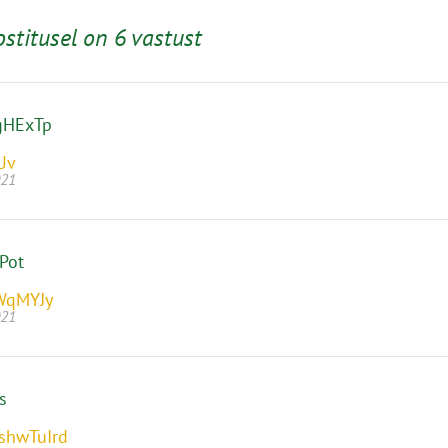
ostitusel on 6 vastust
gHExTp
Uv
021
Pot
WqMYJy
021
s
shwTuIrd