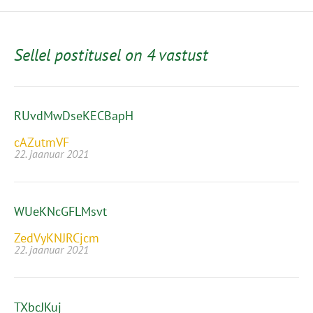
Sellel postitusel on 4 vastust
RUvdMwDseKECBapH
cAZutmVF
22. jaanuar 2021
WUeKNcGFLMsvt
ZedVyKNJRCjcm
22. jaanuar 2021
TXbcJKuj