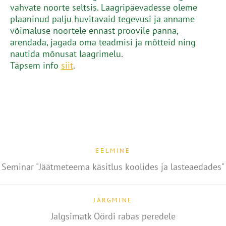
vahvate noorte seltsis. Laagripäevadesse oleme
plaaninud palju huvitavaid tegevusi ja anname
võimaluse noortele ennast proovile panna,
arendada, jagada oma teadmisi ja mõtteid ning
nautida mõnusat laagrimelu.
Täpsem info
siit
.
EELMINE
Seminar "Jäätmeteema käsitlus koolides ja lasteaedades"
JÄRGMINE
Jalgsimatk Öördi rabas peredele