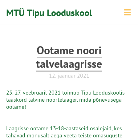
MTÜ Tipu Looduskool
Ootame noori
talvelaagrisse
12. jaanuar 2021
25.-27. veebruaril 2021 toimub Tipu Looduskoolis
taaskord talvine noortelaager, mida põnevusega
ootame!
Laagrisse ootame 13-18-aastaseid osalejaid, kes
tahavad mõnusalt aega veeta teiste omasuguste