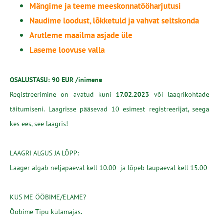
Mängime ja teeme meeskonnatööharjutusi
Naudime loodust, lõkketuld ja vahvat seltskonda
Arutleme maailma asjade üle
Laseme loovuse valla
OSALUSTASU: 90 EUR /inimene
Registreerimine on avatud kuni
17
.
02.2023
või laagrikohtade
täitumiseni.
Laagrisse pääsevad 10 esimest registreerijat, seega
kes ees, see laagris!
LAAGRI ALGUS JA LÕPP:
Laager algab neljapäeval kell 10.00 ja lõpeb laupäeval kell 15.00
KUS ME ÖÖBIME/ELAME?
Ööbime Tipu külamajas.