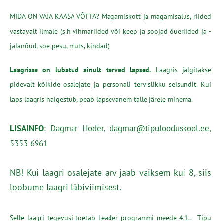
MIDA ON VAJA KAASA VÕTTA?
Magamiskott ja magamisalus, riided
vastavalt ilmale (s.h vihmariided või keep ja soojad õueriided ja -
jalanõud, soe pesu, müts, kindad)
Laagrisse on lubatud ainult terved lapsed.
Laagris jälgitakse
pidevalt kõikide osalejate ja personali tervislikku seisundit. Kui
laps laagris haigestub, peab lapsevanem talle järele minema.
LISAINFO
: Dagmar Hoder, dagmar@tipulooduskool.ee,
5353 6961
NB! Kui laagri osalejate arv jääb väiksem kui 8, siis
loobume laagri läbiviimisest.
Selle laagri tegevusi toetab Leader programmi meede 4.1.. Tipu