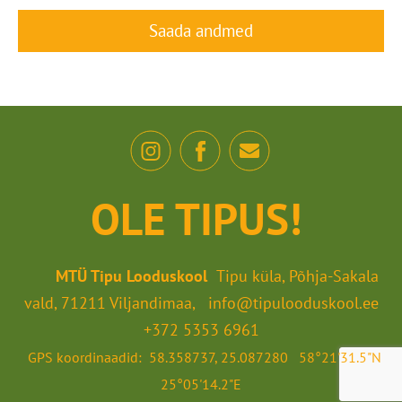
OLE TIPUS!
MTÜ Tipu Looduskool
Tipu küla, Põhja-Sakala
vald, 71211 Viljandimaa, info@tipulooduskool.ee
+372 5353 6961
GPS koordinaadid: 58.358737, 25.087280 58°21'31.5"N
25°05'14.2"E