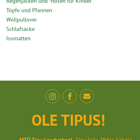
Regenjacken und -hosen für Kinder
Töpfe und Pfannen
Wollpullover
Schlafsäcke
Isomatten
OLE TIPUS!
MTÜ Tipu Looduskool
Tipu küla, Põhja-Sakala