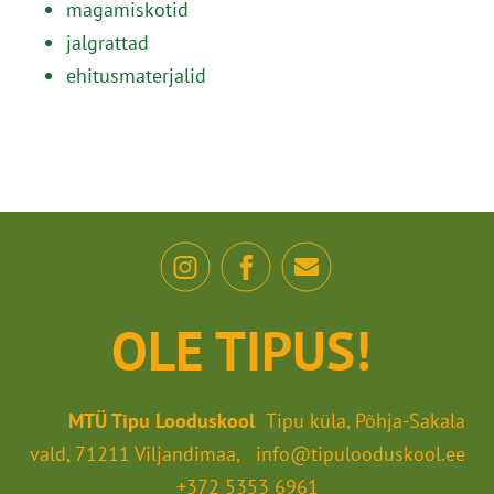
magamiskotid
jalgrattad
ehitusmaterjalid
OLE TIPUS!
MTÜ Tipu Looduskool
Tipu küla, Põhja-Sakala
vald, 71211 Viljandimaa, info@tipulooduskool.ee
+372 5353 6961