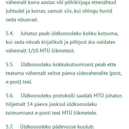
vähemalt korra aastas või põhikirjaga ettenähtud
juhtudel ja korras, samuti siis, kui ühingu huvid
seda nõuavad.
5.4. Juhatus peab üldkoosoleku kokku kutsuma,
kui seda nõuab kirjalikult ja põhjust ära näidates
vähemalt 1/10 MTÜ liikmetest.
5.5. Üldkoosoleku kokkukutsumisest peab ette
teatama vähemalt seitse päeva sidevahendite (post,
e-post) teel.
5.6. Üldkoosoleku protokolli saadab MTÜ juhatus
hiljemalt 14 päeva jooksul üldkoosoleku
toimumisest e-posti teel MTÜ liikmetele.
5.7. Üldkoosoleku pädevusse kuulub: