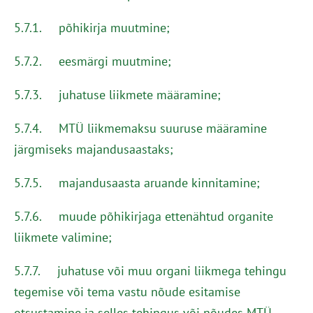
5.7.1. põhikirja muutmine;
5.7.2. eesmärgi muutmine;
5.7.3. juhatuse liikmete määramine;
5.7.4. MTÜ liikmemaksu suuruse määramine
järgmiseks majandusaastaks;
5.7.5. majandusaasta aruande kinnitamine;
5.7.6. muude põhikirjaga ettenähtud organite
liikmete valimine;
5.7.7. juhatuse või muu organi liikmega tehingu
tegemise või tema vastu nõude esitamise
otsustamine ja selles tehingus või nõudes MTÜ