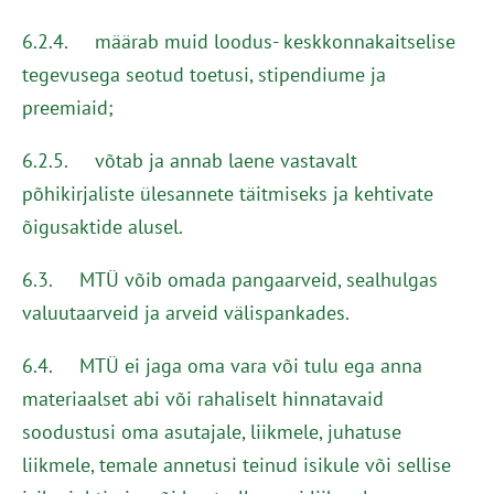
6.2.4. määrab muid loodus- keskkonnakaitselise
tegevusega seotud toetusi, stipendiume ja
preemiaid;
6.2.5. võtab ja annab laene vastavalt
põhikirjaliste ülesannete täitmiseks ja kehtivate
õigusaktide alusel.
6.3. MTÜ võib omada pangaarveid, sealhulgas
valuutaarveid ja arveid välispankades.
6.4. MTÜ ei jaga oma vara või tulu ega anna
materiaalset abi või rahaliselt hinnatavaid
soodustusi oma asutajale, liikmele, juhatuse
liikmele, temale annetusi teinud isikule või sellise