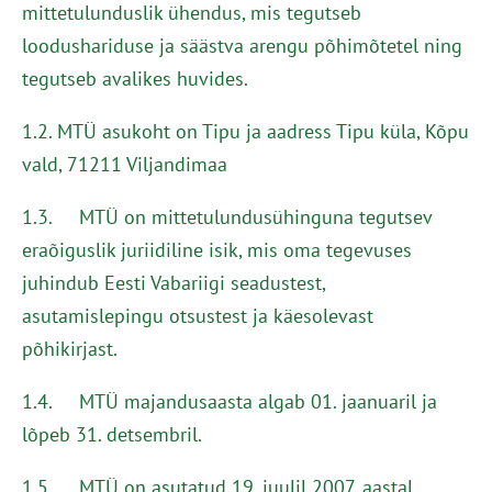
mittetulunduslik ühendus, mis tegutseb
loodushariduse ja säästva arengu põhimõtetel ning
tegutseb avalikes huvides.
1.2. MTÜ asukoht on Tipu ja aadress Tipu küla, Kõpu
vald, 71211 Viljandimaa
1.3. MTÜ on mittetulundusühinguna tegutsev
eraõiguslik juriidiline isik, mis oma tegevuses
juhindub Eesti Vabariigi seadustest,
asutamislepingu otsustest ja käesolevast
põhikirjast.
1.4. MTÜ majandusaasta algab 01. jaanuaril ja
lõpeb 31. detsembril.
1.5. MTÜ on asutatud 19. juulil 2007. aastal.