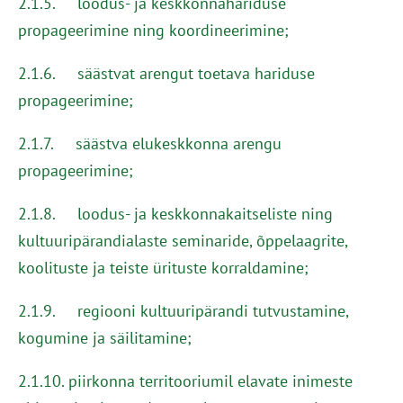
2.1.5. loodus- ja keskkonnahariduse
propageerimine ning koordineerimine;
2.1.6. säästvat arengut toetava hariduse
propageerimine;
2.1.7. säästva elukeskkonna arengu
propageerimine;
2.1.8. loodus- ja keskkonnakaitseliste ning
kultuuripärandialaste seminaride, õppelaagrite,
koolituste ja teiste ürituste korraldamine;
2.1.9. regiooni kultuuripärandi tutvustamine,
kogumine ja säilitamine;
2.1.10. piirkonna territooriumil elavate inimeste