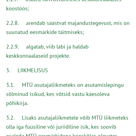
koostöös;
2.2.8. arendab säästvat majandustegevust, mis on
suunatud eesmärkide täitmiseks;
2.2.9. algatab, viib läbi ja haldab
keskkonnaalaseid projekte.
3. LIIKMELISUS
3.1. MTÜ asutajaliikmeteks on asutamislepingu
sõlminud isikud, kes võtsid vastu käesoleva
põhikirja.
3.2. Lisaks asutajaliikmetele võib MTÜ liikmeteks
olla iga füüsiline või juriidiline isik, kes soovib
osaleda MTÜ eesmärkidega kooskõlas olevates