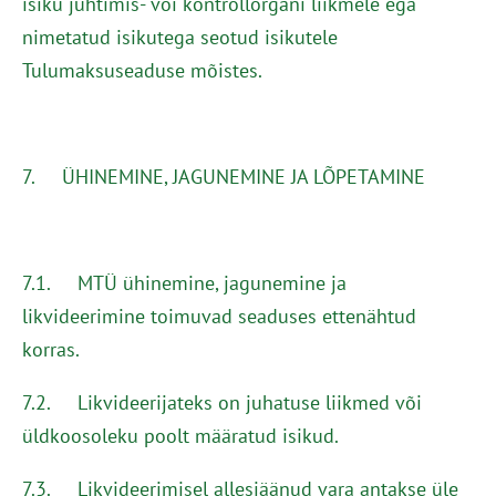
isiku juhtimis- või kontrollorgani liikmele ega
nimetatud isikutega seotud isikutele
Tulumaksuseaduse mõistes.
7. ÜHINEMINE, JAGUNEMINE JA LÕPETAMINE
7.1. MTÜ ühinemine, jagunemine ja
likvideerimine toimuvad seaduses ettenähtud
korras.
7.2. Likvideerijateks on juhatuse liikmed või
üldkoosoleku poolt määratud isikud.
7.3. Likvideerimisel allesjäänud vara antakse üle