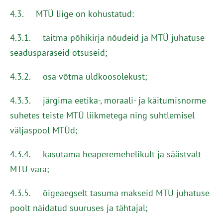
4.3. MTÜ liige on kohustatud:
4.3.1. täitma põhikirja nõudeid ja MTÜ juhatuse
seaduspäraseid otsuseid;
4.3.2. osa võtma üldkoosolekust;
4.3.3. järgima eetika-, moraali- ja käitumisnorme
suhetes teiste MTÜ liikmetega ning suhtlemisel
väljaspool MTÜd;
4.3.4. kasutama heaperemehelikult ja säästvalt
MTÜ vara;
4.3.5. õigeaegselt tasuma makseid MTÜ juhatuse
poolt näidatud suuruses ja tähtajal;