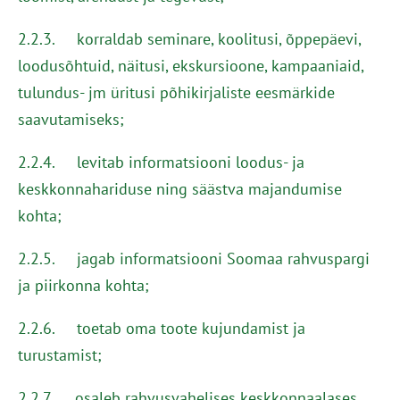
2.2.3. korraldab seminare, koolitusi, õppepäevi,
loodusõhtuid, näitusi, ekskursioone, kampaaniaid,
tulundus- jm üritusi põhikirjaliste eesmärkide
saavutamiseks;
2.2.4. levitab informatsiooni loodus- ja
keskkonnahariduse ning säästva majandumise
kohta;
2.2.5. jagab informatsiooni Soomaa rahvuspargi
ja piirkonna kohta;
2.2.6. toetab oma toote kujundamist ja
turustamist;
2.2.7. osaleb rahvusvahelises keskkonnaalases