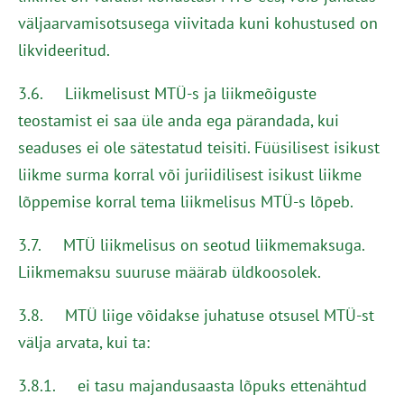
väljaarvamisotsusega viivitada kuni kohustused on
likvideeritud.
3.6. Liikmelisust MTÜ-s ja liikmeõiguste
teostamist ei saa üle anda ega pärandada, kui
seaduses ei ole sätestatud teisiti. Füüsilisest isikust
liikme surma korral või juriidilisest isikust liikme
lõppemise korral tema liikmelisus MTÜ-s lõpeb.
3.7. MTÜ liikmelisus on seotud liikmemaksuga.
Liikmemaksu suuruse määrab üldkoosolek.
3.8. MTÜ liige võidakse juhatuse otsusel MTÜ-st
välja arvata, kui ta:
3.8.1. ei tasu majandusaasta lõpuks ettenähtud