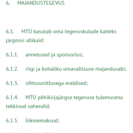
6. MAJANDUSTEGEVUS
6.1. MTÜ kasutab oma tegevuskulude katteks
järgmisi allikaid:
6.1.1. annetused ja sponsorlus;
6.1.2. riigi ja kohaliku omavalitsuse majandusabi;
6.1.3. sihtsuunitlusega eraldised;
6.1.4. MTÜ põhikirjajärgse tegevuse tulemusena
tekkinud vahendid;
6.1.5. liikmemaksud;