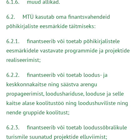
6.1.6. muud allikad.
6.2. MTÜ kasutab oma finantsvahendeid
põhikirjaliste eesmärkide täitmiseks:
6.2.1. finantseerib või toetab põhikirjalistele
eesmärkidele vastavate programmide ja projektide
realiseerimist;
6.2.2. finantseerib või toetab loodus- ja
keskkonnakaitse ning säästva arengu
propageerimist, loodushariduse, looduse ja selle
kaitse alase koolitustöö ning loodushuviliste ning
nende gruppide koolitust;
6.2.3. finantseerib või toetab loodussõbralikule
turismile suunatud projektide elluviimist;