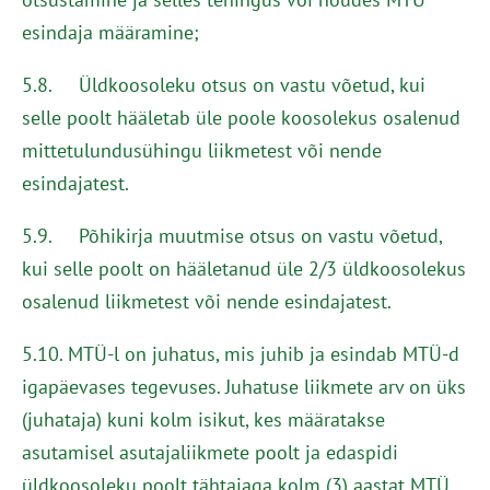
esindaja määramine;
5.8. Üldkoosoleku otsus on vastu võetud, kui
selle poolt hääletab üle poole koosolekus osalenud
mittetulundusühingu liikmetest või nende
esindajatest.
5.9. Põhikirja muutmise otsus on vastu võetud,
kui selle poolt on hääletanud üle 2/3 üldkoosolekus
osalenud liikmetest või nende esindajatest.
5.10. MTÜ-l on juhatus, mis juhib ja esindab MTÜ-d
igapäevases tegevuses. Juhatuse liikmete arv on üks
(juhataja) kuni kolm isikut, kes määratakse
asutamisel asutajaliikmete poolt ja edaspidi
üldkoosoleku poolt tähtajaga kolm (3) aastat MTÜ