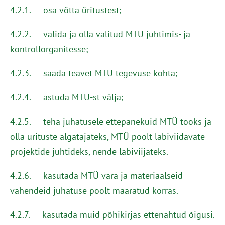
4.2.1. osa võtta üritustest;
4.2.2. valida ja olla valitud MTÜ juhtimis- ja
kontrollorganitesse;
4.2.3. saada teavet MTÜ tegevuse kohta;
4.2.4. astuda MTÜ-st välja;
4.2.5. teha juhatusele ettepanekuid MTÜ tööks ja
olla ürituste algatajateks, MTÜ poolt läbiviidavate
projektide juhtideks, nende läbiviijateks.
4.2.6. kasutada MTÜ vara ja materiaalseid
vahendeid juhatuse poolt määratud korras.
4.2.7. kasutada muid põhikirjas ettenähtud õigusi.