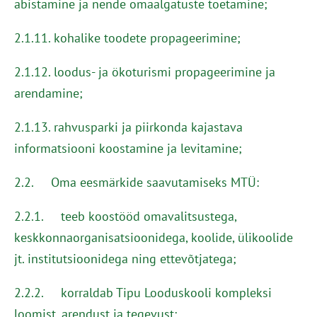
abistamine ja nende omaalgatuste toetamine;
2.1.11. kohalike toodete propageerimine;
2.1.12. loodus- ja ökoturismi propageerimine ja
arendamine;
2.1.13. rahvusparki ja piirkonda kajastava
informatsiooni koostamine ja levitamine;
2.2. Oma eesmärkide saavutamiseks MTÜ:
2.2.1. teeb koostööd omavalitsustega,
keskkonnaorganisatsioonidega, koolide, ülikoolide
jt. institutsioonidega ning ettevõtjatega;
2.2.2. korraldab Tipu Looduskooli kompleksi
loomist, arendust ja tegevust;