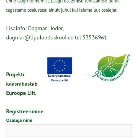
enne laagri toimumist. Laagri osalemise tühistamise puhul
tagastame osalustasu ainult juhul kui leiame uut osalejat.
Lisainfo: Dagmar Hoder,
dagmar@tipulooduskool.ee tel 53536961
Projekti
kaasrahastab
Euroopa Liit.
Registreerimine
Osaleja nimi