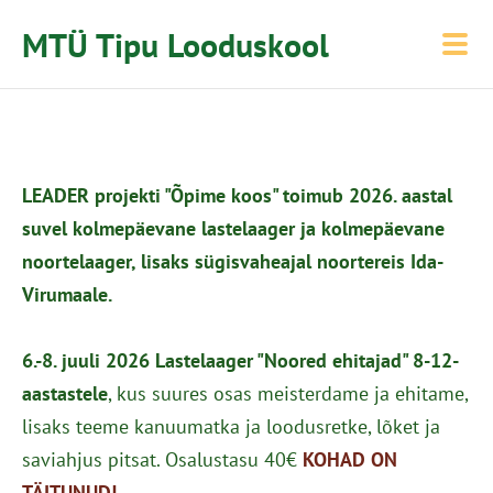
MTÜ Tipu Looduskool
LEADER projekti "Õpime koos" toimub 2026. aastal
suvel kolmepäevane lastelaager ja kolmepäevane
noortelaager, lisaks sügisvaheajal noortereis Ida-
Virumaale.
6.-8. juuli 2026
Lastelaager "Noored ehitajad" 8-12-
aastastele
, kus suures osas meisterdame ja ehitame,
lisaks teeme kanuumatka ja loodusretke, lõket ja
saviahjus pitsat. Osalustasu 40€
KOHAD ON
TÄITUNUD!