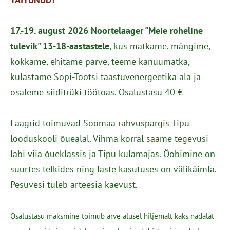
17.-19. august 2026
Noortelaager "Meie roheline
tulevik" 13-18-aastastele
, kus matkame, mängime,
kokkame, ehitame parve, teeme kanuumatka,
külastame Sopi-Tootsi taastuvenergeetika ala ja
osaleme siiditrüki töötoas. Osalustasu 40 €
Laagrid toimuvad Soomaa rahvuspargis Tipu
looduskooli õuealal. Vihma korral saame tegevusi
läbi viia õueklassis ja Tipu külamajas. Ööbimine on
suurtes telkides ning laste kasutuses on välikäimla.
Pesuvesi tuleb arteesia kaevust.
Osalustasu maksmine toimub arve alusel hiljemalt kaks nädalat