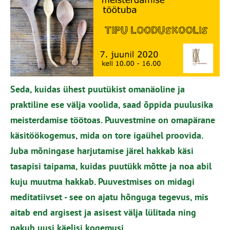
Seda, kuidas ühest puutükist omanäoline ja
praktiline ese välja voolida, saad õppida puulusika
meisterdamise töötoas. Puuvestmine on omapärane
käsitöökogemus, mida on tore igaühel proovida.
Juba mõningase harjutamise järel hakkab käsi
tasapisi taipama, kuidas puutükk mõtte ja noa abil
kuju muutma hakkab. Puuvestmises on midagi
meditatiivset - see on ajatu hõnguga tegevus, mis
aitab end argisest ja asisest välja lülitada ning
pakub uusi käelisi kogemusi.