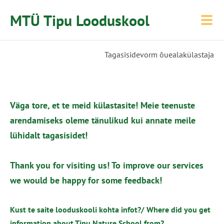
MTÜ Tipu Looduskool
Tagasisidevorm õuealakülastaja
Väga tore, et te meid külastasite! Meie teenuste
arendamiseks oleme tänulikud kui annate meile
lühidalt tagasisidet!
Thank you for visiting us! To improve our services
we would be happy for some feedback!
Kust te saite looduskooli kohta infot?/ Where did you get
information about Tipu Nature School from?