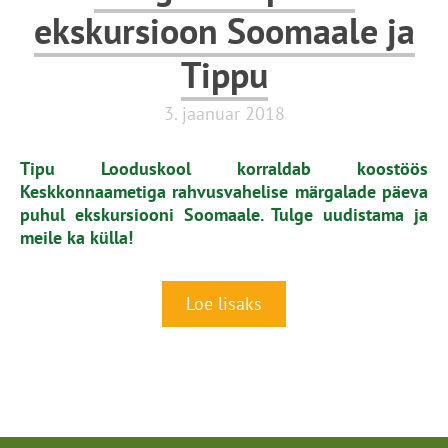
ekskursioon Soomaale ja
Tippu
3. jaanuar 2018
Tipu Looduskool korraldab koostöös
Keskkonnaametiga rahvusvahelise märgalade päeva
puhul ekskursiooni Soomaale. Tulge uudistama ja
meile ka külla!
Loe lisaks