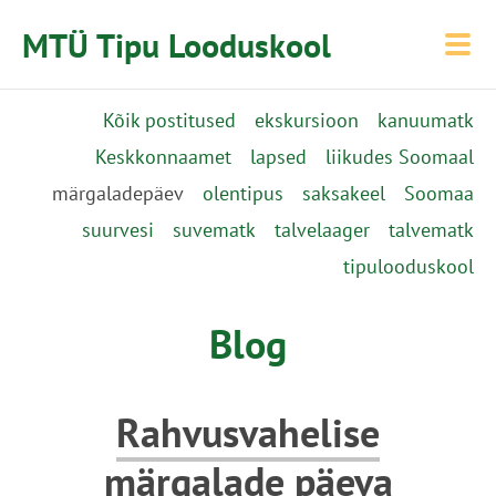
MTÜ Tipu Looduskool
Kõik postitused
ekskursioon
kanuumatk
Keskkonnaamet
lapsed
liikudes Soomaal
märgaladepäev
olentipus
saksakeel
Soomaa
suurvesi
suvematk
talvelaager
talvematk
tipulooduskool
Blog
Rahvusvahelise
märgalade päeva