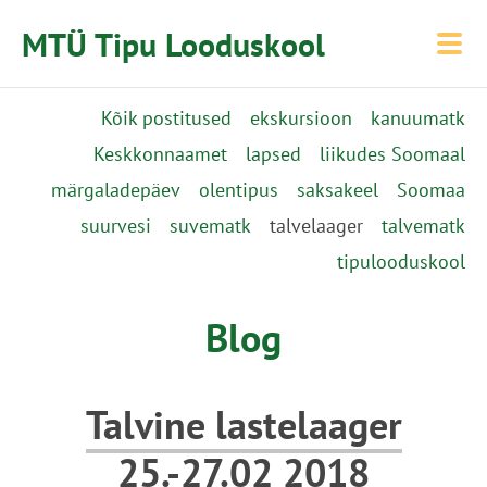
MTÜ Tipu Looduskool
Kõik postitused
ekskursioon
kanuumatk
Keskkonnaamet
lapsed
liikudes Soomaal
märgaladepäev
olentipus
saksakeel
Soomaa
suurvesi
suvematk
talvelaager
talvematk
tipulooduskool
Blog
Talvine lastelaager
25.-27.02 2018