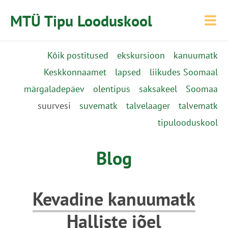
MTÜ Tipu Looduskool
Kõik postitused
ekskursioon
kanuumatk
Keskkonnaamet
lapsed
liikudes Soomaal
märgaladepäev
olentipus
saksakeel
Soomaa
suurvesi
suvematk
talvelaager
talvematk
tipulooduskool
Blog
Kevadine kanuumatk
Halliste jõel