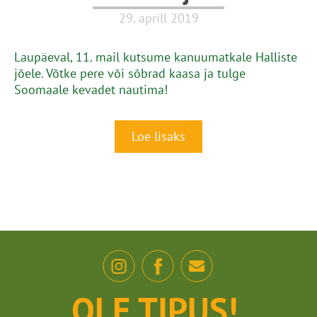
29. aprill 2019
Laupäeval, 11. mail kutsume kanuumatkale Halliste
jõele. Võtke pere või sõbrad kaasa ja tulge
Soomaale kevadet nautima!
Loe lisaks
OLE TIPUS!