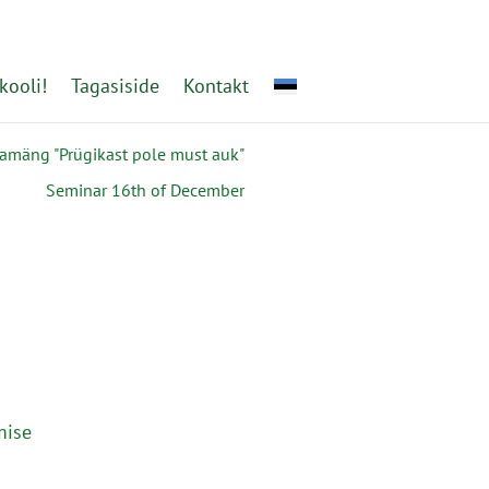
kooli!
Tagasiside
Kontakt
amäng "Prügikast pole must auk"
Seminar 16th of December
mise