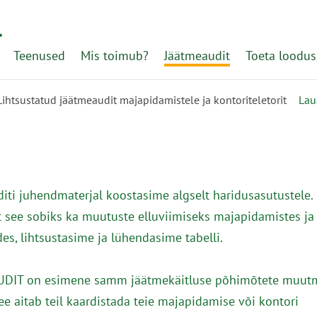
l
Teenused
Mis toimub?
Jäätmeaudit
Toeta loodus
Lihtsustatud jäätmeaudit majapidamistele ja kontoriteletorit
Lau
iti juhendmaterjal koostasime algselt haridusasutustele.
et see sobiks ka muutuste elluviimiseks majapidamistes ja
es, lihtsustasime ja lühendasime tabelli.
DIT on esimene samm jäätmekäitluse põhimõtete muut
ee aitab teil kaardistada teie majapidamise või kontori