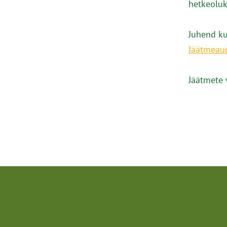
hetkeoluk
Juhend kui
Jäätmeaud
Jäätmete 