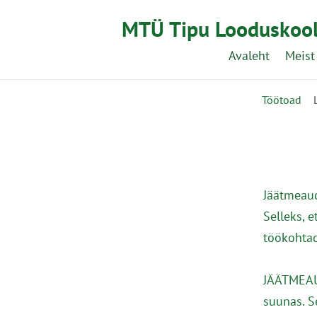
MTÜ Tipu Looduskoo
Avaleht
Meist
Töötoad
Jäätmeaud
Selleks, 
töökohtad
JÄÄTMEAU
suunas. S