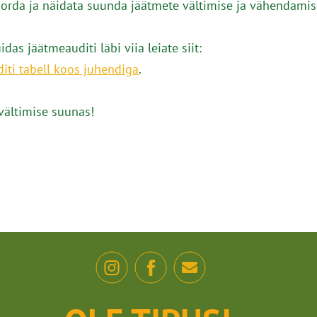
orda ja näidata suunda jäätmete vältimise ja vähendamis
das jäätmeauditi läbi viia leiate siit:
iti tabell koos juhendiga
.
vältimise suunas!